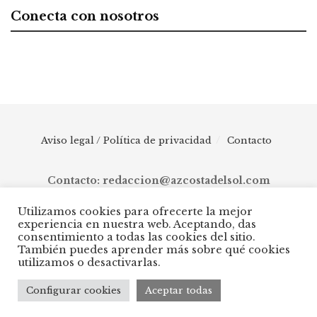
Conecta con nosotros
Aviso legal / Política de privacidad
Contacto
Contacto: redaccion@azcostadelsol.com
Utilizamos cookies para ofrecerte la mejor
experiencia en nuestra web. Aceptando, das
© 2025 AZ Costa del Sol - Diario digital de Málaga capital hasta
consentimiento a todas las cookies del sitio.
Manilva, pasando por Torremolinos, Benalmádena, Fuengirola,
También puedes aprender más sobre qué cookies
Mijas, Ojén, Marbella, Istán, Benahavís, Estepona y Casares.
utilizamos o desactivarlas.
Configurar cookies
Aceptar todas