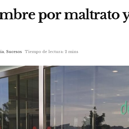
mbre por maltrato y
ia
,
Sucesos
Tiempo de lectura: 2 mins