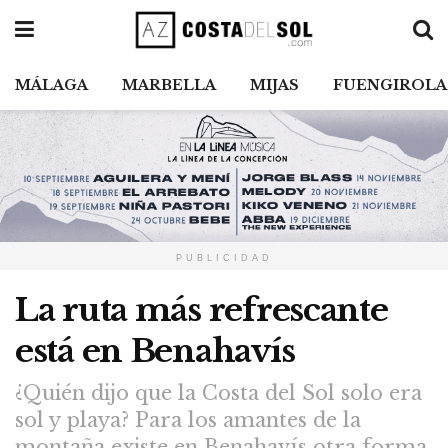
MÁLAGA
MARBELLA
MIJAS
FUENGIROLA
PUBLICIDAD
La ruta más refrescante
está en Benahavís
¿Quién dijo que la Costa del Sol solo era
sol y playa? Para los amantes de la
montaña existe en Benahavís otra forma