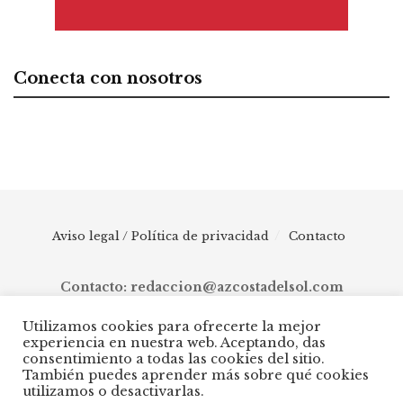
Conecta con nosotros
Aviso legal / Política de privacidad
Contacto
Contacto: redaccion@azcostadelsol.com
Utilizamos cookies para ofrecerte la mejor
experiencia en nuestra web. Aceptando, das
© 2025 AZ Costa del Sol - Diario digital de Málaga capital hasta
consentimiento a todas las cookies del sitio.
Manilva, pasando por Torremolinos, Benalmádena, Fuengirola,
También puedes aprender más sobre qué cookies
Mijas, Ojén, Marbella, Istán, Benahavís, Estepona y Casares.
utilizamos o desactivarlas.