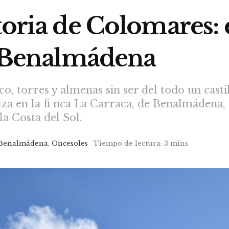
toria de Colomares: 
de Benalmádena
co, torres y almenas sin ser del todo un cast
 alza en la fi nca La Carraca, de Benalmádena,
a Costa del Sol.
Benalmádena
,
Oncesoles
Tiempo de lectura: 3 mins