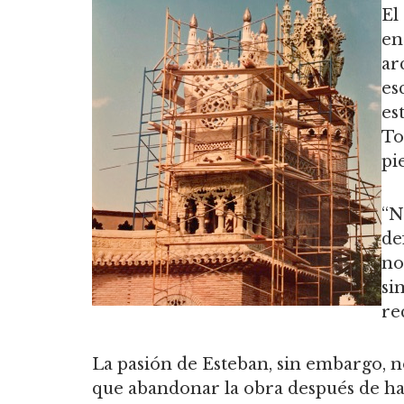
El
en
ar
es
es
To
pi
“N
de
no
si
re
La pasión de Esteban, sin embargo, no
que abandonar la obra después de hab