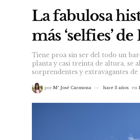
La fabulosa his
más ‘selfies’ 
Tiene proa sin ser del todo un bar
planta y casi treinta de altura, se
sorprendentes y extravagantes de l
por
Mª José Carmona
hace 3 años
en