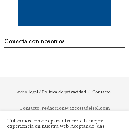
Conecta con nosotros
Aviso legal / Política de privacidad
Contacto
Contacto: redaccion@azcostadelsol.com
Utilizamos cookies para ofrecerte la mejor
experiencia en nuestra web. Aceptando, das
© 2025 AZ Costa del Sol - Diario digital de Málaga capital hasta