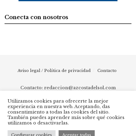
Conecta con nosotros
Aviso legal / Política de privacidad
Contacto
Contacto: redaccion@azcostadelsol.com
Utilizamos cookies para ofrecerte la mejor
experiencia en nuestra web. Aceptando, das
© 2025 AZ Costa del Sol - Diario digital de Málaga capital hasta
consentimiento a todas las cookies del sitio.
Manilva, pasando por Torremolinos, Benalmádena, Fuengirola,
También puedes aprender más sobre qué cookies
Mijas, Ojén, Marbella, Istán, Benahavís, Estepona y Casares.
utilizamos o desactivarlas.
Configurar cookies
Aceptar todas