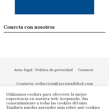
Conecta con nosotros
Aviso legal / Política de privacidad
Contacto
Contacto: redaccion@azcostadelsol.com
Utilizamos cookies para ofrecerte la mejor
experiencia en nuestra web. Aceptando, das
© 2025 AZ Costa del Sol - Diario digital de Málaga capital hasta
consentimiento a todas las cookies del sitio.
Manilva, pasando por Torremolinos, Benalmádena, Fuengirola,
También puedes aprender más sobre qué cookies