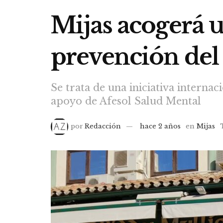
Mijas acogerá u
prevención del 
Se trata de una iniciativa intern
apoyo de Afesol Salud Mental
por
Redacción
hace 2 años
en
Mijas