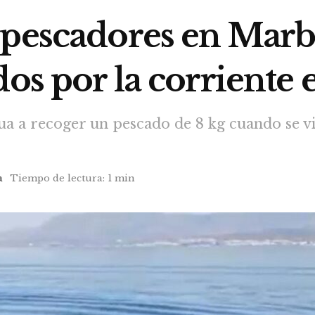
 pescadores en Marbe
dos por la corriente 
ua a recoger un pescado de 8 kg cuando se vi
a
Tiempo de lectura: 1 min