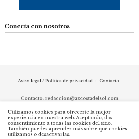
Conecta con nosotros
Aviso legal / Política de privacidad
Contacto
Contacto: redaccion@azcostadelsol.com
Utilizamos cookies para ofrecerte la mejor
experiencia en nuestra web. Aceptando, das
© 2025 AZ Costa del Sol - Diario digital de Málaga capital hasta
consentimiento a todas las cookies del sitio.
Manilva, pasando por Torremolinos, Benalmádena, Fuengirola,
También puedes aprender más sobre qué cookies
Mijas, Ojén, Marbella, Istán, Benahavís, Estepona y Casares.
utilizamos o desactivarlas.