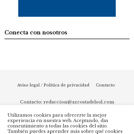
Conecta con nosotros
Aviso legal / Política de privacidad
Contacto
Contacto: redaccion@azcostadelsol.com
Utilizamos cookies para ofrecerte la mejor
experiencia en nuestra web. Aceptando, das
© 2025 AZ Costa del Sol - Diario digital de Málaga capital hasta
consentimiento a todas las cookies del sitio.
Manilva, pasando por Torremolinos, Benalmádena, Fuengirola,
También puedes aprender más sobre qué cookies