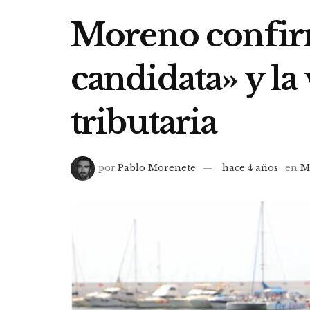
Moreno confirm
candidata» y la 
tributaria
por
Pablo Morenete
hace 4 años
en
M