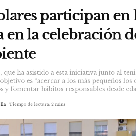
lares participan en
 en la celebración 
iente
 que ha asistido a esta iniciativa junto al te
 objetivo es “acercar a los más pequeños los 
os y fomentar hábitos responsables desde e
lla
Tiempo de lectura: 2 mins