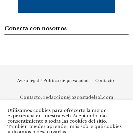
Conecta con nosotros
Aviso legal / Política de privacidad
Contacto
Contacto: redaccion@azcostadelsol.com
Utilizamos cookies para ofrecerte la mejor
experiencia en nuestra web. Aceptando, das
© 2025 AZ Costa del Sol - Diario digital de Málaga capital hasta
consentimiento a todas las cookies del sitio.
Manilva, pasando por Torremolinos, Benalmádena, Fuengirola,
También puedes aprender más sobre qué cookies
Mijas, Ojén, Marbella, Istán, Benahavís, Estepona y Casares.
utilizamos o desactivarlas.