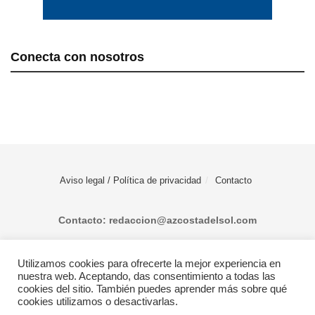
Conecta con nosotros
Aviso legal / Política de privacidad
Contacto
Contacto: redaccion@azcostadelsol.com
Utilizamos cookies para ofrecerte la mejor experiencia en
© 2025 AZ Costa del Sol - Diario digital de Málaga capital hasta Manilva,
nuestra web. Aceptando, das consentimiento a todas las
pasando por Torremolinos, Benalmádena, Fuengirola, Mijas, Ojén, Marbella,
cookies del sitio. También puedes aprender más sobre qué
Istán, Benahavís, Estepona y Casares.
cookies utilizamos o desactivarlas.