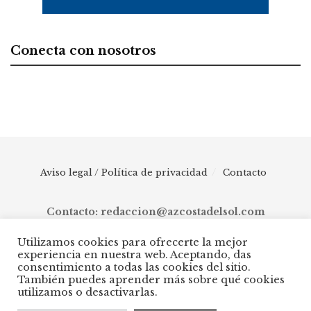
Conecta con nosotros
Aviso legal / Política de privacidad
Contacto
Contacto: redaccion@azcostadelsol.com
Utilizamos cookies para ofrecerte la mejor
experiencia en nuestra web. Aceptando, das
© 2025 AZ Costa del Sol - Diario digital de Málaga capital hasta
consentimiento a todas las cookies del sitio.
Manilva, pasando por Torremolinos, Benalmádena, Fuengirola,
También puedes aprender más sobre qué cookies
Mijas, Ojén, Marbella, Istán, Benahavís, Estepona y Casares.
utilizamos o desactivarlas.