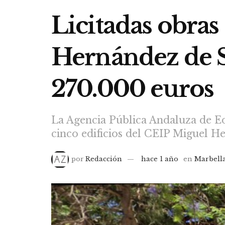
Licitadas obras
Hernández de S
270.000 euros
La Agencia Pública Andaluza de Ed
cinco edificios del CEIP Miguel H
por
Redacción
hace 1 año
en
Marbell