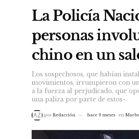
La Policía Naci
personas involu
chino en un sal
Los sospechosos, que habían instal
movimientos, irrumpieron con una
a la fuerza al perjudicado, que opu
una paliza por parte de estos-
por
Redacción
hace 9 meses
en
Marbe