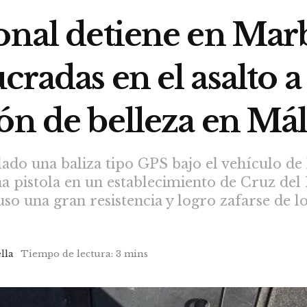
onal detiene en Marbe
cradas en el asalto 
ón de belleza en Má
ado una baliza tipo GPS bajo el vehículo de 
 pistola en un establecimiento de Cruz del 
so una gran resistencia y logro zafarse de lo
lla
Tiempo de lectura: 3 mins