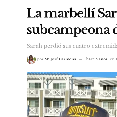
La marbellí Sa
subcampeona d
Sarah perdió sus cuatro extremida
por
Mª José Carmona
hace 5 años
en