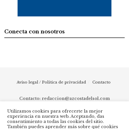
Conecta con nosotros
Aviso legal / Política de privacidad
Contacto
Contacto: redaccion@azcostadelsol.com
Utilizamos cookies para ofrecerte la mejor
experiencia en nuestra web. Aceptando, das
© 2025 AZ Costa del Sol - Diario digital de Málaga capital hasta
consentimiento a todas las cookies del sitio.
Manilva, pasando por Torremolinos, Benalmádena, Fuengirola,
También puedes aprender más sobre qué cookies