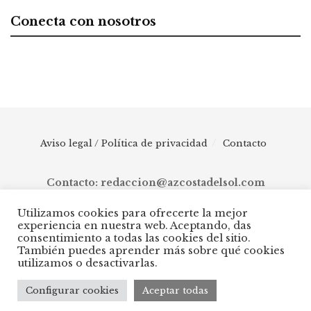
Conecta con nosotros
Aviso legal / Política de privacidad
Contacto
Contacto: redaccion@azcostadelsol.com
Utilizamos cookies para ofrecerte la mejor
experiencia en nuestra web. Aceptando, das
© 2025 AZ Costa del Sol - Diario digital de Málaga capital hasta
consentimiento a todas las cookies del sitio.
Manilva, pasando por Torremolinos, Benalmádena, Fuengirola,
También puedes aprender más sobre qué cookies
Mijas, Ojén, Marbella, Istán, Benahavís, Estepona y Casares.
utilizamos o desactivarlas.
Configurar cookies
Aceptar todas