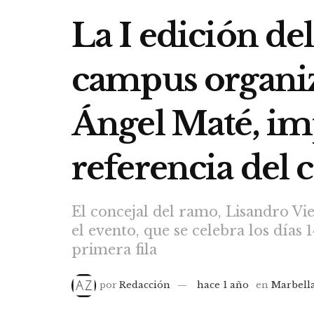
La I edición de
campus organi
Ángel Maté, im
referencia del 
El concejal del ramo, Lisandro Vi
el evento, que se celebra los días 
primera fila
por
Redacción
hace 1 año
en
Marbell