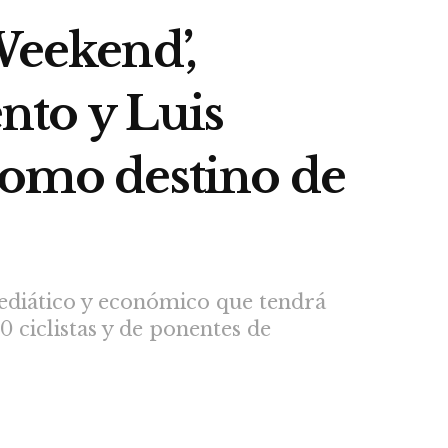
Weekend’,
nto y Luis
como destino de
mediático y económico que tendrá
0 ciclistas y de ponentes de