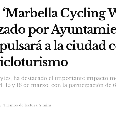
l ‘Marbella Cycling 
zado por Ayuntamie
pulsará a la ciudad 
cicloturismo
eytes, ha destacado el importante impacto 
14, 15 y 16 de marzo, con la participación de 6
a
Tiempo de lectura: 2 mins