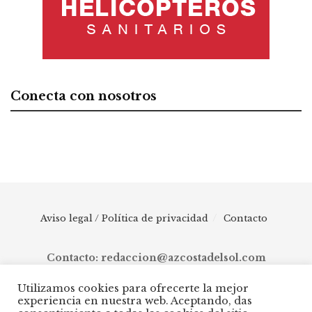
Conecta con nosotros
Aviso legal / Política de privacidad
Contacto
Contacto: redaccion@azcostadelsol.com
Utilizamos cookies para ofrecerte la mejor
experiencia en nuestra web. Aceptando, das
© 2025 AZ Costa del Sol - Diario digital de Málaga capital hasta