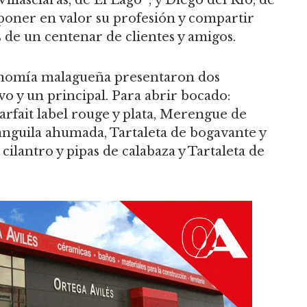
illasclaras, de El Lago*; y Diego del Río, de
poner en valor su profesión y compartir
e un centenar de clientes y amigos.
ronomía malagueña presentaron dos
vo y un principal. Para abrir bocado:
rfait label rouge y plata, Merengue de
anguila ahumada, Tartaleta de bogavante y
ilantro y pipas de calabaza y Tartaleta de