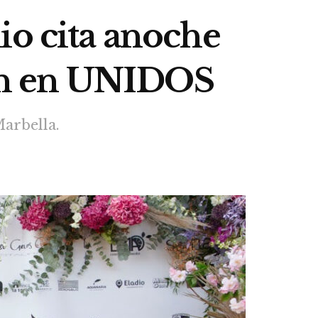
io cita anoche
ón en UNIDOS
arbella.