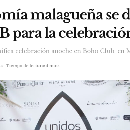
omía malagueña se d
para la celebraci
fica celebración anoche en Boho Club, en M
la
Tiempo de lectura: 4 mins