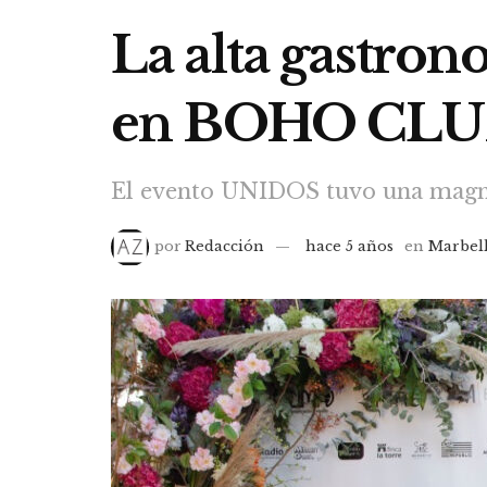
La alta gastron
en BOHO CLUB 
El evento UNIDOS tuvo una magní
por
Redacción
hace 5 años
en
Marbel