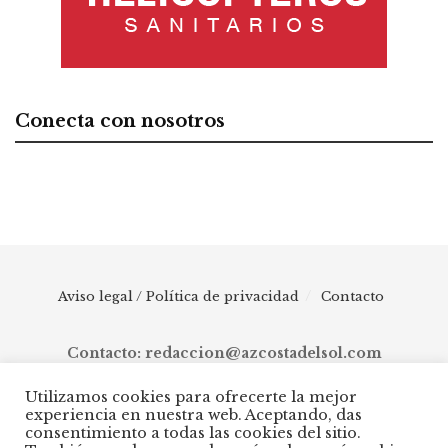
Conecta con nosotros
Aviso legal / Política de privacidad
Contacto
Contacto: redaccion@azcostadelsol.com
Utilizamos cookies para ofrecerte la mejor
experiencia en nuestra web. Aceptando, das
© 2025 AZ Costa del Sol - Diario digital de Málaga capital hasta
consentimiento a todas las cookies del sitio.
Manilva, pasando por Torremolinos, Benalmádena, Fuengirola,