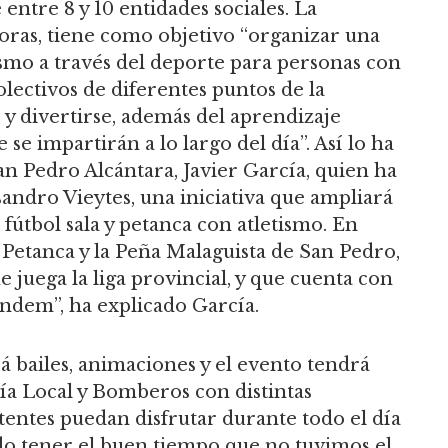
 entre 8 y 10 entidades sociales. La
horas, tiene como objetivo “organizar una
mo a través del deporte para personas con
olectivos de diferentes puntos de la
y divertirse, además del aprendizaje
 se impartirán a lo largo del día”. Así lo ha
an Pedro Alcántara, Javier García, quien ha
sandro Vieytes, una iniciativa que ampliará
, fútbol sala y petanca con atletismo. En
Petanca y la Peña Malaguista de San Pedro,
e juega la liga provincial, y que cuenta con
andem”, ha explicado García.
á bailes, animaciones y el evento tendrá
ía Local y Bomberos con distintas
istentes puedan disfrutar durante todo el día
do tener el buen tiempo que no tuvimos el