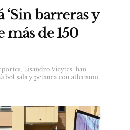
 ‘Sin barreras y
e más de 150
eportes, Lisandro Vieytes, han
fútbol sala y petanca con atletismo