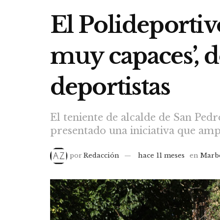
El Polideportiv
muy capaces’, 
deportistas
El teniente de alcalde de San Pedr
presentado una iniciativa que ampl
por
Redacción
hace 11 meses
en
Marb