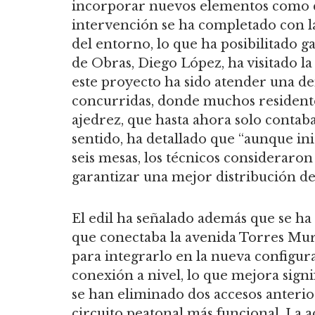
incorporar nuevos elementos como c
intervención se ha completado con la
del entorno, lo que ha posibilitado ga
de Obras, Diego López, ha visitado la
este proyecto ha sido atender una d
concurridas, donde muchos residente
ajedrez, que hasta ahora solo contab
sentido, ha detallado que “aunque ini
seis mesas, los técnicos consideraro
garantizar una mejor distribución d
El edil ha señalado además que se h
que conectaba la avenida Torres Murc
para integrarlo en la nueva configur
conexión a nivel, lo que mejora signi
se han eliminado dos accesos anterio
circuito peatonal más funcional. La a