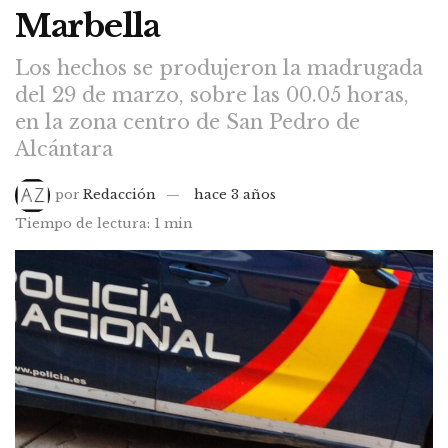
Marbella
Los hechos se produjeron la madrugada
del 29 de marzo, sobre las 00.05 horas,
en la zona centro de San Pedro de
Alcántara
por
Redacción
hace 3 años
Tiempo de lectura: 1 min