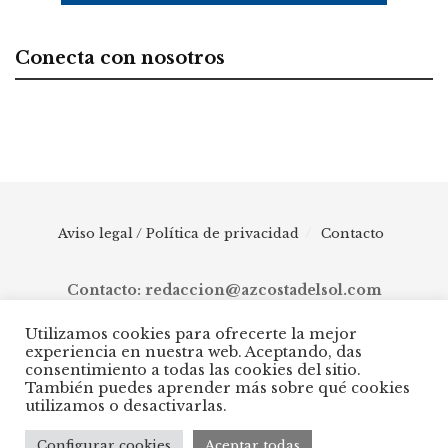
Conecta con nosotros
Aviso legal / Política de privacidad
Contacto
Contacto: redaccion@azcostadelsol.com
Utilizamos cookies para ofrecerte la mejor
experiencia en nuestra web. Aceptando, das
© 2025 AZ Costa del Sol - Diario digital de Málaga capital hasta
consentimiento a todas las cookies del sitio.
Manilva, pasando por Torremolinos, Benalmádena, Fuengirola,
También puedes aprender más sobre qué cookies
Mijas, Ojén, Marbella, Istán, Benahavís, Estepona y Casares.
utilizamos o desactivarlas.
Configurar cookies
Aceptar todas