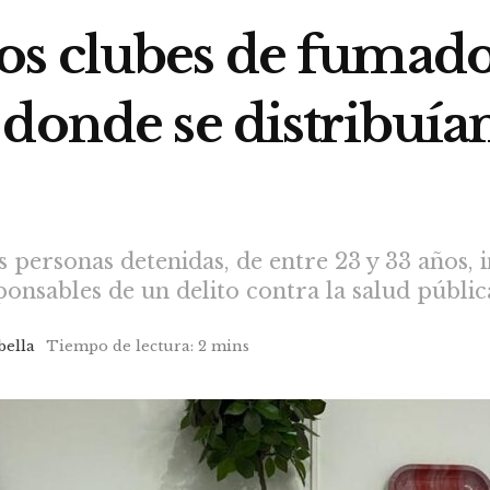
s clubes de fumado
donde se distribuía
s personas detenidas, de entre 23 y 33 años,
onsables de un delito contra la salud públic
bella
Tiempo de lectura: 2 mins