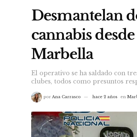
Desmantelan do
cannabis desde 
Marbella
El operativo se ha saldado con tre
clubes, todos como presuntos resp
por
Ana Carrasco
hace 2 años
en
Mar