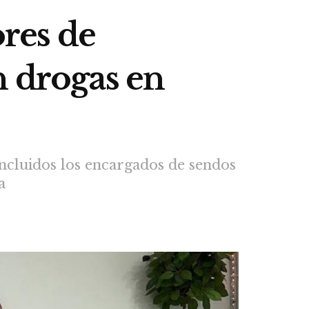
res de
n drogas en
 incluidos los encargados de sendos
a