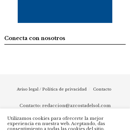
Conecta con nosotros
Aviso legal / Política de privacidad
Contacto
Contacto: redaccion@azcostadelsol.com
Utilizamos cookies para ofrecerte la mejor
experiencia en nuestra web. Aceptando, das
© 2025 AZ Costa del Sol - Diario digital de Málaga capital hasta
consentimiento a todas las cookies del sitio.