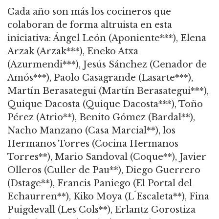
Cada año son más los cocineros que
colaboran de forma altruista en esta
iniciativa: Ángel León (Aponiente***), Elena
Arzak (Arzak***), Eneko Atxa
(Azurmendi***), Jesús Sánchez (Cenador de
Amós***), Paolo Casagrande (Lasarte***),
Martín Berasategui (Martín Berasategui***),
Quique Dacosta (Quique Dacosta***), Toño
Pérez (Atrio**), Benito Gómez (Bardal**),
Nacho Manzano (Casa Marcial**), los
Hermanos Torres (Cocina Hermanos
Torres**), Mario Sandoval (Coque**), Javier
Olleros (Culler de Pau**), Diego Guerrero
(Dstage**), Francis Paniego (El Portal del
Echaurren**), Kiko Moya (L´Escaleta**), Fina
Puigdevall (Les Cols**), Erlantz Gorostiza