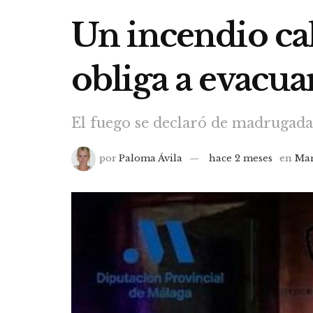
Un incendio ca
obliga a evacua
El fuego se declaró de madrugada 
por
Paloma Ávila
hace 2 meses
en
Man