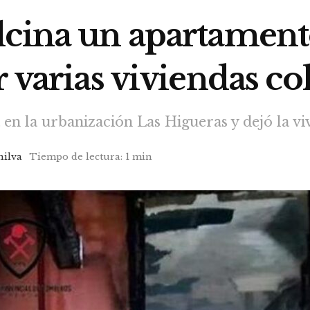
lcina un apartament
r varias viviendas co
en la urbanización Las Higueras y dejó la 
ilva
Tiempo de lectura: 1 min