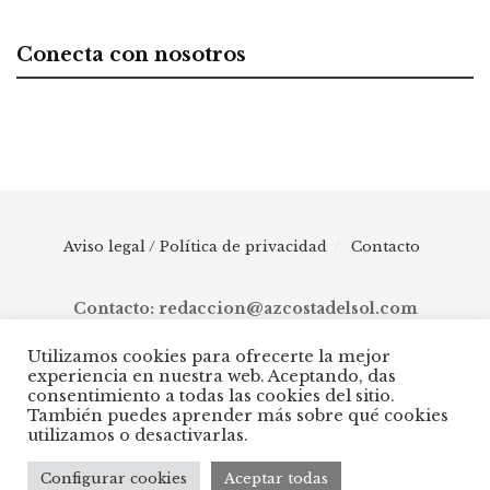
Conecta con nosotros
Aviso legal / Política de privacidad
Contacto
Contacto: redaccion@azcostadelsol.com
Utilizamos cookies para ofrecerte la mejor
experiencia en nuestra web. Aceptando, das
© 2025 AZ Costa del Sol - Diario digital de Málaga capital hasta
consentimiento a todas las cookies del sitio.
Manilva, pasando por Torremolinos, Benalmádena, Fuengirola,
También puedes aprender más sobre qué cookies
Mijas, Ojén, Marbella, Istán, Benahavís, Estepona y Casares.
utilizamos o desactivarlas.
Configurar cookies
Aceptar todas