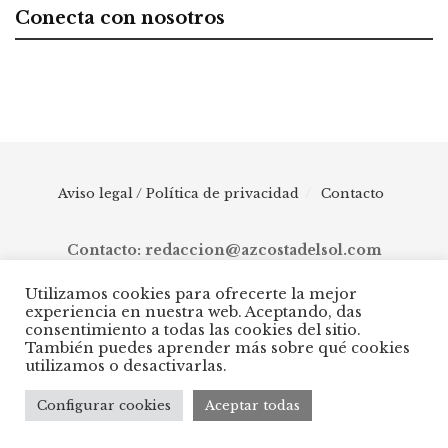
Conecta con nosotros
Aviso legal / Política de privacidad
Contacto
Contacto: redaccion@azcostadelsol.com
Utilizamos cookies para ofrecerte la mejor
experiencia en nuestra web. Aceptando, das
© 2025 AZ Costa del Sol - Diario digital de Málaga capital hasta
consentimiento a todas las cookies del sitio.
Manilva, pasando por Torremolinos, Benalmádena, Fuengirola,
También puedes aprender más sobre qué cookies
Mijas, Ojén, Marbella, Istán, Benahavís, Estepona y Casares.
utilizamos o desactivarlas.
Configurar cookies
Aceptar todas