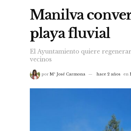
Manilva convert
playa fluvial
El Ayuntamiento quiere regenerar 
vecinos
por
Mª José Carmona
hace 2 años
en