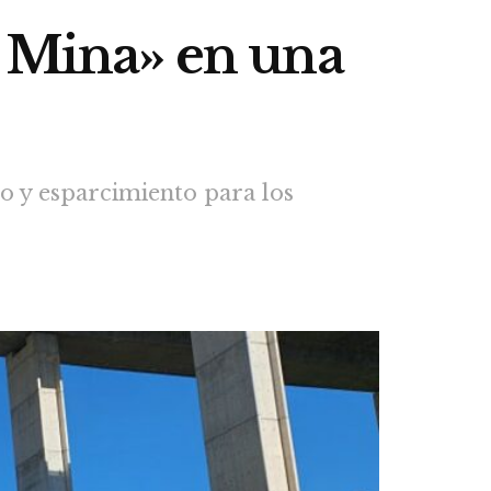
a Mina» en una
o y esparcimiento para los