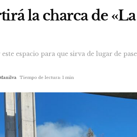
irá la charca de «L
este espacio para que sirva de lugar de pase
Manilva
Tiempo de lectura: 1 min