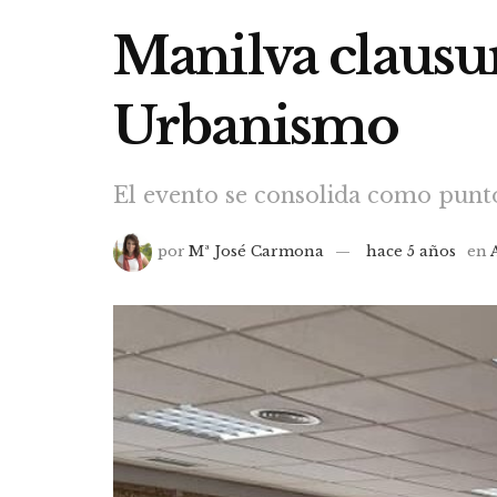
Manilva clausur
Urbanismo
El evento se consolida como punto 
por
Mª José Carmona
hace 5 años
en