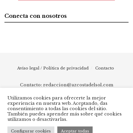
Conecta con nosotros
Aviso legal / Política de privacidad
Contacto
Contacto: redaccion@azcostadelsol.com
Utilizamos cookies para ofrecerte la mejor
experiencia en nuestra web. Aceptando, das
© 2025 AZ Costa del Sol - Diario digital de Málaga capital hasta
consentimiento a todas las cookies del sitio.
Manilva, pasando por Torremolinos, Benalmádena, Fuengirola,
También puedes aprender más sobre qué cookies
Mijas, Ojén, Marbella, Istán, Benahavís, Estepona y Casares.
utilizamos o desactivarlas.
Configurar cookies
Aceptar todas