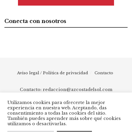
Conecta con nosotros
Aviso legal / Política de privacidad
Contacto
Contacto: redaccion@azcostadelsol.com
Utilizamos cookies para ofrecerte la mejor
experiencia en nuestra web. Aceptando, das
© 2025 AZ Costa del Sol - Diario digital de Málaga capital hasta
consentimiento a todas las cookies del sitio.
Manilva, pasando por Torremolinos, Benalmádena, Fuengirola,
También puedes aprender más sobre qué cookies
Mijas, Ojén, Marbella, Istán, Benahavís, Estepona y Casares.
utilizamos o desactivarlas.