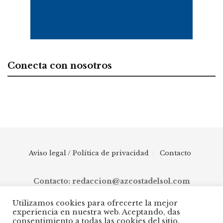
Conecta con nosotros
Aviso legal / Política de privacidad
Contacto
Contacto: redaccion@azcostadelsol.com
Utilizamos cookies para ofrecerte la mejor
experiencia en nuestra web. Aceptando, das
© 2025 AZ Costa del Sol - Diario digital de Málaga capital hasta
consentimiento a todas las cookies del sitio.