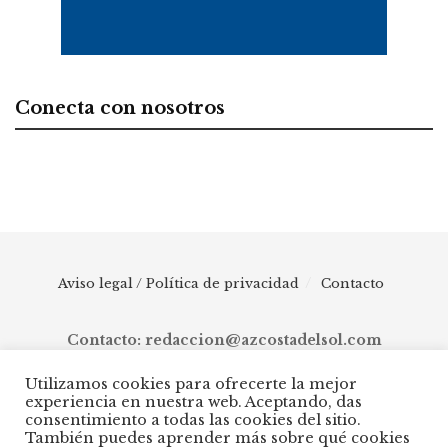
Conecta con nosotros
Aviso legal / Política de privacidad
Contacto
Contacto: redaccion@azcostadelsol.com
Utilizamos cookies para ofrecerte la mejor
experiencia en nuestra web. Aceptando, das
© 2025 AZ Costa del Sol - Diario digital de Málaga capital hasta
consentimiento a todas las cookies del sitio.
Manilva, pasando por Torremolinos, Benalmádena, Fuengirola,
También puedes aprender más sobre qué cookies
Mijas, Ojén, Marbella, Istán, Benahavís, Estepona y Casares.