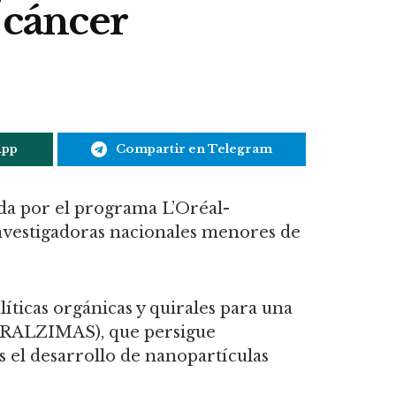
l cáncer
App
Compartir en Telegram
da por el programa L’Oréal-
vestigadoras nacionales menores de
íticas orgánicas y quirales para una
UIRALZIMAS), que persigue
es el desarrollo de nanopartículas