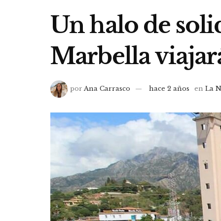
Un halo de sol
Marbella viajar
por
Ana Carrasco
hace 2 años
en
La N