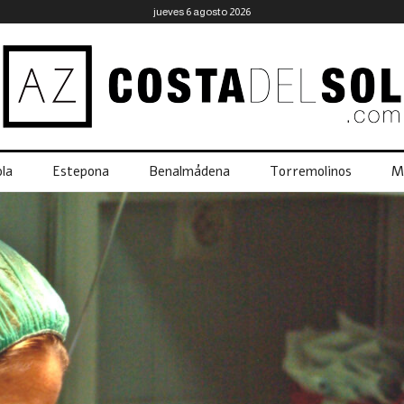
jueves 6 agosto 2026
la
Estepona
Benalmádena
Torremolinos
M