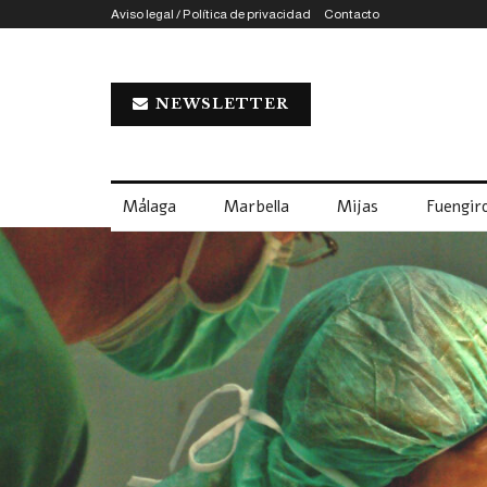
Aviso legal / Política de privacidad
Contacto
NEWSLETTER
Málaga
Marbella
Mijas
Fuengiro