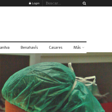
Login
anilva
Benahavís
Casares
Más