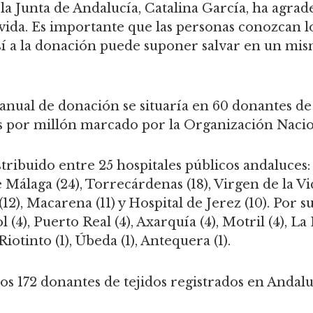
a Junta de Andalucía, Catalina García, ha agrade
n vida. Es importante que las personas conozcan l
sí a la donación puede suponer salvar en un mism
a anual de donación se situaría en 60 donantes d
s por millón marcado por la Organización Nacio
ribuido entre 25 hospitales públicos andaluces: 
 Málaga (24), Torrecárdenas (18), Virgen de la Vict
12), Macarena (11) y Hospital de Jerez (10). Por su
(4), Puerto Real (4), Axarquía (4), Motril (4), La
 Riotinto (1), Úbeda (1), Antequera (1).
os 172 donantes de tejidos registrados en Andalu