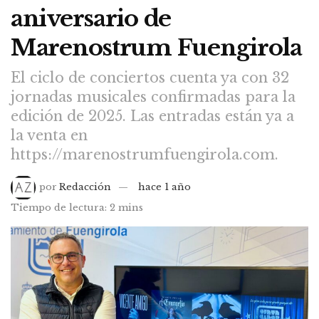
aniversario de
Marenostrum Fuengirola
El ciclo de conciertos cuenta ya con 32
jornadas musicales confirmadas para la
edición de 2025. Las entradas están ya a
la venta en
https://marenostrumfuengirola.com.
por
Redacción
hace 1 año
Tiempo de lectura: 2 mins