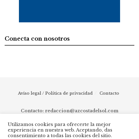
Conecta con nosotros
Aviso legal / Política de privacidad
Contacto
Contacto: redaccion@azcostadelsol.com
Utilizamos cookies para ofrecerte la mejor
experiencia en nuestra web. Aceptando, das
© 2025 AZ Costa del Sol - Diario digital de Málaga capital hasta
consentimiento a todas las cookies del sitio.
Manilva, pasando por Torremolinos, Benalmádena, Fuengirola,