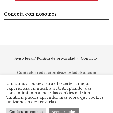
Conecta con nosotros
Aviso legal / Política de privacidad
Contacto
Contacto: redaccion@azcostadelsol.com
Utilizamos cookies para ofrecerte la mejor
experiencia en nuestra web. Aceptando, das
© 2025 AZ Costa del Sol - Diario digital de Málaga capital hasta
consentimiento a todas las cookies del sitio.
Manilva, pasando por Torremolinos, Benalmádena, Fuengirola,
También puedes aprender más sobre qué cookies
Mijas, Ojén, Marbella, Istán, Benahavís, Estepona y Casares.
utilizamos o desactivarlas.
Configurar cookies
Aceptar todas