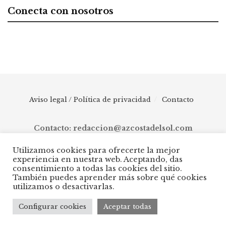
Conecta con nosotros
Aviso legal / Política de privacidad
Contacto
Contacto: redaccion@azcostadelsol.com
Utilizamos cookies para ofrecerte la mejor
experiencia en nuestra web. Aceptando, das
© 2025 AZ Costa del Sol - Diario digital de Málaga capital hasta
consentimiento a todas las cookies del sitio.
Manilva, pasando por Torremolinos, Benalmádena, Fuengirola,
También puedes aprender más sobre qué cookies
Mijas, Ojén, Marbella, Istán, Benahavís, Estepona y Casares.
utilizamos o desactivarlas.
Configurar cookies
Aceptar todas