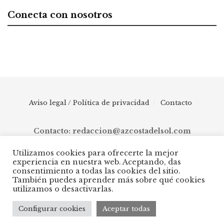
Conecta con nosotros
Aviso legal / Política de privacidad
Contacto
Contacto: redaccion@azcostadelsol.com
Utilizamos cookies para ofrecerte la mejor
experiencia en nuestra web. Aceptando, das
© 2025 AZ Costa del Sol - Diario digital de Málaga capital hasta
consentimiento a todas las cookies del sitio.
Manilva, pasando por Torremolinos, Benalmádena, Fuengirola,
También puedes aprender más sobre qué cookies
Mijas, Ojén, Marbella, Istán, Benahavís, Estepona y Casares.
utilizamos o desactivarlas.
Configurar cookies
Aceptar todas