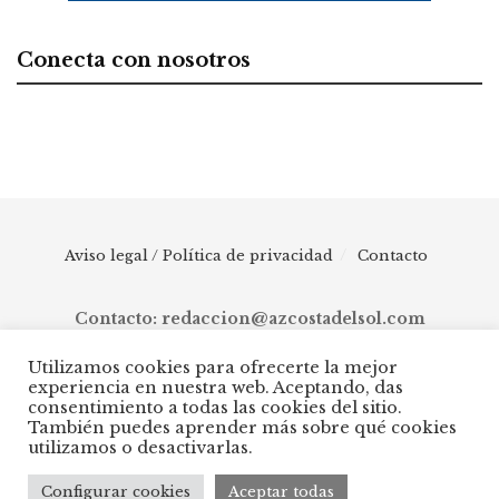
Conecta con nosotros
Aviso legal / Política de privacidad
Contacto
Contacto: redaccion@azcostadelsol.com
Utilizamos cookies para ofrecerte la mejor
experiencia en nuestra web. Aceptando, das
© 2025 AZ Costa del Sol - Diario digital de Málaga capital hasta
consentimiento a todas las cookies del sitio.
Manilva, pasando por Torremolinos, Benalmádena, Fuengirola,
También puedes aprender más sobre qué cookies
Mijas, Ojén, Marbella, Istán, Benahavís, Estepona y Casares.
utilizamos o desactivarlas.
Configurar cookies
Aceptar todas