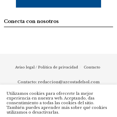
Conecta con nosotros
Aviso legal / Política de privacidad
Contacto
Contacto: redaccion@azcostadelsol.com
Utilizamos cookies para ofrecerte la mejor
experiencia en nuestra web. Aceptando, das
© 2025 AZ Costa del Sol - Diario digital de Málaga capital hasta
consentimiento a todas las cookies del sitio.
Manilva, pasando por Torremolinos, Benalmádena, Fuengirola,
También puedes aprender más sobre qué cookies
Mijas, Ojén, Marbella, Istán, Benahavís, Estepona y Casares.
utilizamos o desactivarlas.