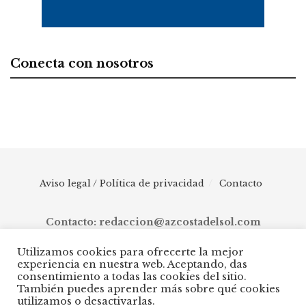
Conecta con nosotros
Aviso legal / Política de privacidad
Contacto
Contacto: redaccion@azcostadelsol.com
Utilizamos cookies para ofrecerte la mejor
experiencia en nuestra web. Aceptando, das
© 2025 AZ Costa del Sol - Diario digital de Málaga capital hasta
consentimiento a todas las cookies del sitio.
Manilva, pasando por Torremolinos, Benalmádena, Fuengirola,
También puedes aprender más sobre qué cookies
Mijas, Ojén, Marbella, Istán, Benahavís, Estepona y Casares.
utilizamos o desactivarlas.